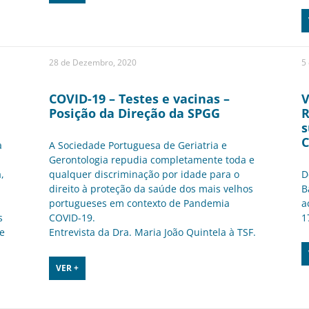
28 de Dezembro, 2020
5
COVID-19 – Testes e vacinas –
V
Posição da Direção da SPGG
R
s
C
a
A Sociedade Portuguesa de Geriatria e
Gerontologia repudia completamente toda e
,
qualquer discriminação por idade para o
D
direito à proteção da saúde dos mais velhos
B
portugueses em contexto de Pandemia
a
s
COVID-19.
1
e
Entrevista da Dra. Maria João Quintela à TSF.
VER +