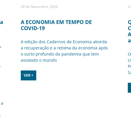
28 de Novembro, 2020
2
ha
A ECONOMIA EM TEMPO DE
Q
COVID-19
C
A
a
A edição dos Cadernos de Economia aborda
º
a recuperação e a retoma da economia após
o surto profundo da pandemia que tem
O
assolado o mundo
U
e
P
S
VER +
 a
s