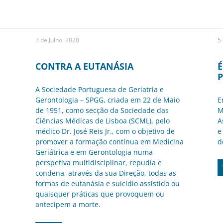
3 de Julho, 2020
5
CONTRA A EUTANÁSIA
É
A Sociedade Portuguesa de Geriatria e
Gerontologia – SPGG, criada em 22 de Maio
E
de 1951, como secção da Sociedade das
M
Ciências Médicas de Lisboa (SCML), pelo
A
médico Dr. José Reis Jr., com o objetivo de
e
promover a formação contínua em Medicina
d
Geriátrica e em Gerontologia numa
perspetiva multidisciplinar, repudia e
condena, através da sua Direção, todas as
formas de eutanásia e suicídio assistido ou
quaisquer práticas que provoquem ou
antecipem a morte.