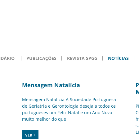
NDÁRIO
PUBLICAÇÕES
REVISTA SPGG
NOTÍCIAS
Mensagem Natalícia
P
M
Mensagem Natalícia A Sociedade Portuguesa
de Geriatria e Gerontologia deseja a todos os
P
portugueses um Feliz Natal e um Ano Novo
C
muito melhor do que
h
s
L
VER +