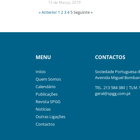
13 de Março, 2019
« Anterior
1
2
3
4
5
Seguinte »
MENU
CONTACTOS
Início
Sociedade Portuguesa de
Avenida Miguel Bombard
Quem Somos
Calendário
TEL. 213 584 380 | TLM. 
geral@spgg.com.pt
Publicações
Revista SPGG
Notícias
Outras Ligações
Contactos