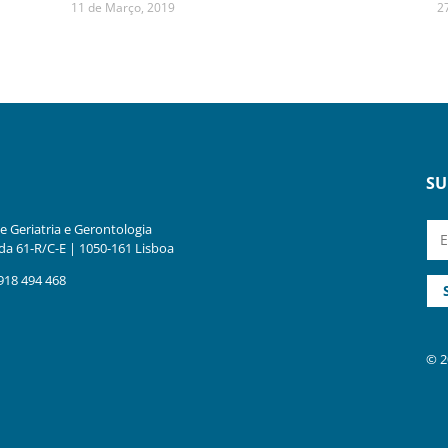
11 de Março, 2019
2
SU
 Geriatria e Gerontologia
a 61-R/C-E | 1050-161 Lisboa
918 494 468
© 2