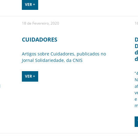
VER +
18 de Fevereiro, 2020
16
CUIDADORES
D
D
d
Artigos sobre Cuidadores, publicados no
d
Jornal Solidariedade, da CNIS
“
VER +
N
l
a
v
e
m