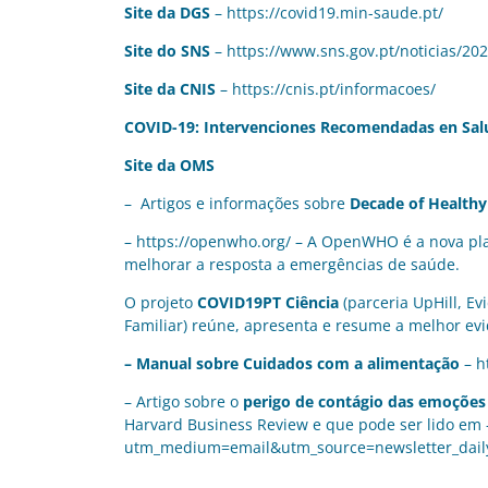
Site da DGS
–
https://covid19.min-saude.pt/
Site do SNS
–
https://www.sns.gov.pt/noticias/20
Site da CNIS
–
https://cnis.pt/informacoes/
COVID-19: Intervenciones Recomendadas en Sal
Site da OMS
– Artigos e informações sobre
Decade of Healthy
–
https://openwho.org/
– A OpenWHO é a nova plat
melhorar a resposta a emergências de saúde.
O projeto
COVID19PT Ciência
(parceria
UpHill
,
Evi
Familiar
) reúne, apresenta e resume a melhor evi
– Manual sobre Cuidados com a alimentação
–
h
– Artigo sobre o
perigo de contágio das emoções 
Harvard Business Review e que pode ser lido em
utm_medium=email&utm_source=newsletter_dail