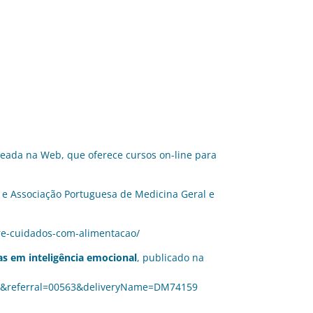
eada na Web, que oferece cursos on-line para
e
Associação Portuguesa de Medicina Geral e
re-cuidados-com-alimentacao/
as em inteligência emocional
, publicado na
e&referral=00563&deliveryName=DM74159