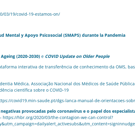
20/03/19/covid-19-estamos-on/
ud Mental y Apoyo Psicosocial (SMAPS) durante la Pandemia
 Ageing (2020-2030)
e
COVID Update on Older People
aforma interativa de transferência de conhecimento da OMS, bas
dentia Médica
,
Associação Nacional dos Médicos de Saúde Pública
dência científica sobre o COVID-19
ttps://covid19.min-saude.pt/dgs-lanca-manual-de-orientacoes-sob
negativas provocadas pelo coronavírus e o papel dos especialist
 –
https://hbr.org/2020/03/the-contagion-we-can-control?
y&utm_campaign=dailyalert_activesubs&utm_content=signinnudg