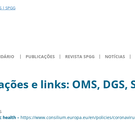
NDÁRIO
PUBLICAÇÕES
REVISTA SPGG
NOTÍCIAS
ções e links: OMS, DGS, 
c health –
https://www.consilium.europa.eu/en/policies/coronaviru