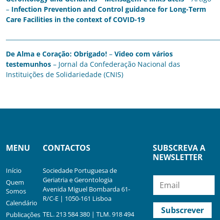
–
Infection Prevention and Control guidance for Long-Term
Care Facilities in the context of COVID-19
________________________________________________________________________
De Alma e Coração: Obrigado!
–
Video com vários
testemunhos
– Jornal da Confederação Nacional das
Instituições de Solidariedade (CNIS)
MENU
CONTACTOS
SUBSCREVA A
NEWSLETTER
Início
Sociedade Portuguesa de
Geriatria e Gerontologia
Quem
Avenida Miguel Bombarda 61-
Somos
R/C-E | 1050-161 Lisboa
Calendário
TEL. 213 584 380 | TLM. 918 494
Publicações