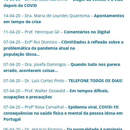
depois da COVID
14-04-20 – Dra. Maria de Lourdes Quaresma –
Apontamentos
em tempo de crise
11-04-20 – Prof. Henrique Gil –
Comentários no Digital
07-04-20 – Enfº Rui Dionísio –
COnVIDados à reflexão sobre a
problemática da pandemia atual na
população idosa…
07-04-20 – Dra. Josefa Domingos –
Quando tudo nos parece
errado, acontecem coisas…
07-04-20 – Dr. Luiz Cortez Pinto –
TELEFONE TODOS OS DIAS!
07-04-20 – Prof. Walter Osswald –
Em tempos difíceis,
ocupações e precauções
07-04-20 – Profª Rosa Carvalhal –
Epidemia viral, COVID-19:
consequências na saúde física e mental da pessoa idosa em
Portugal
06-04-20 – Dr. Horácio Firmino –
Da normalidade à patologia,