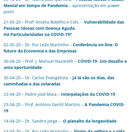
Mental em tempo de Pandemia
– apresentação em power
point
21-05-20 – Profª Amália Botelho e Cols. –
Vulnerabilidade das
Pessoas Idosas com Doença Aguda.
Há Particularidades na COVID-19?
02-05-20 – Dr. Rui Leão Martinho –
Conferência on-line
:
O
futuro da Economia e das Empresas
30-04-20 – Prof. J. Manuel Nazareth –
COVID-19- Um desafio e
uma oportunidade
30-04-20 – Dr. Carlos Evangelista –
Já lá vão os dias, das
caminhadas e das solaradas
23-04-20 – Padre José Maia –
Interpelações da COVID
-19
23-04-20 – Prof. António Gentil Martins –
A Pandemia COVID-
19
14-04-20 – Dr. Sandro Jorge –
O planalto da longevidade
14-04-20 – Dr. Rui Leão Martinho –
Elogio da velhice e a vida