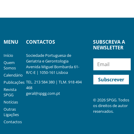
MENU
CONTACTOS
SUBSCREVA A
NEWSLETTER
Início
Sociedade Portuguesa de
Geriatria e Gerontologia
Quem
Avenida Miguel Bombarda 61-
Somos
R/C-E | 1050-161 Lisboa
Calendário
TEL. 213 584 380 | TLM. 918 494
Publicações
468
Revista
geral@spgg.com.pt
SPGG
© 2026 SPGG. Todos
Notícias
os direitos de autor
Outras
reservados.
Ligações
Contactos