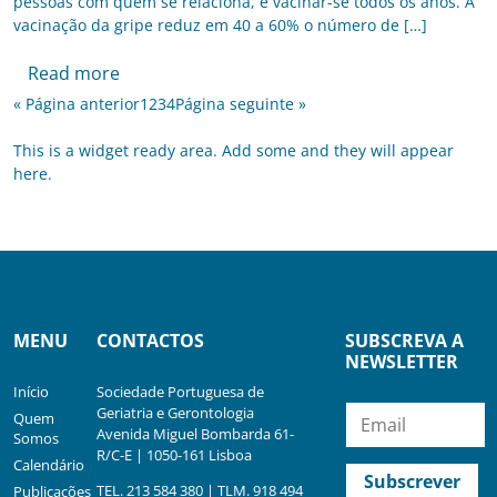
pessoas com quem se relaciona, é vacinar-se todos os anos. A
vacinação da gripe reduz em 40 a 60% o número de […]
Read more
« Página anterior
1
2
3
4
Página seguinte »
This is a widget ready area. Add some and they will appear
here.
MENU
CONTACTOS
SUBSCREVA A
NEWSLETTER
Início
Sociedade Portuguesa de
Geriatria e Gerontologia
Quem
Avenida Miguel Bombarda 61-
Somos
R/C-E | 1050-161 Lisboa
Calendário
TEL. 213 584 380 | TLM. 918 494
Publicações