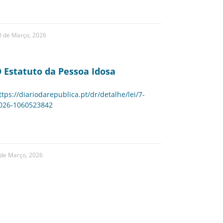
0 de Março, 2026
 Estatuto da Pessoa Idosa
ttps://diariodarepublica.pt/dr/detalhe/lei/7-
026-1060523842
 de Março, 2026