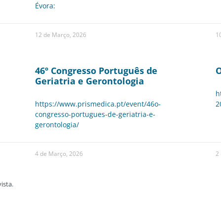
Évora:
12 de Março, 2026
1
46º Congresso Português de
O
Geriatria e Gerontologia
h
https://www.prismedica.pt/event/46o-
2
congresso-portugues-de-geriatria-e-
gerontologia/
4 de Março, 2026
2
ista.