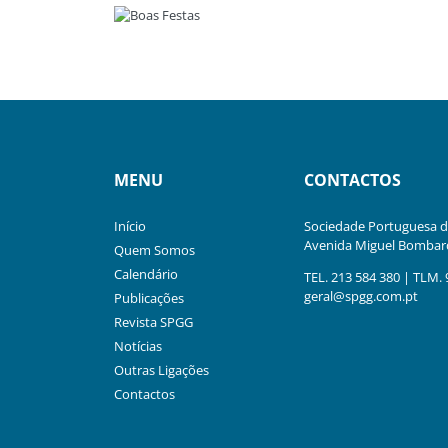
MENU
CONTACTOS
Início
Sociedade Portuguesa de
Avenida Miguel Bombard
Quem Somos
Calendário
TEL. 213 584 380 | TLM. 
geral@spgg.com.pt
Publicações
Revista SPGG
Notícias
Outras Ligações
Contactos