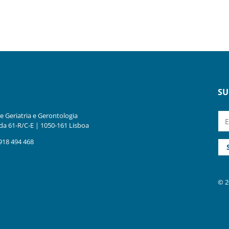
SU
 Geriatria e Gerontologia
a 61-R/C-E | 1050-161 Lisboa
918 494 468
© 2